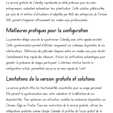
La version gratuite de Calendly représente un allié précieux pour les auto-
entrepreneurs souhaitant automatiser leur planification. Cette solution, plébiscitée
par plus de 10 millions d'utilisateurs et adoptée par 86% des entreprises du Fortune
500, permet d'organiser efficacement ses rendez-vous professionnels.
Meilleures pratiques pour la configuration
La première étape consiste à synchroniser Calendly avec votre agenda existant.
Cette synchronisation permet d'afficher uniquement vos créneaux disponibles à vos
interlocuteurs. Définissez des périodes tampons entre vos rendez-vous pour éviter
l'enchaînement trop rapide des réunions. Activez les notifications automatiques pour
garantir la présence de chaque participant. L'interface intuitive facilite la
configuration initiale, permettant une prise en main rapide de l'outil.
Limitations de la version gratuite et solutions
La version gratuite offre les fonctionnalités essentielles pour un usage personnel.
Elle permet la synchronisation avec votre calendrier et la définition de vos
disponibilités. Pour optimiser son utilisation, installez les extensions disponibles sur
Chrome, Edge ou Firefox. Face aux restrictions de la version gratuite, utilisez les
intégrations gratuites comme Google Calendar et profitez de l'essai gratuit de 14