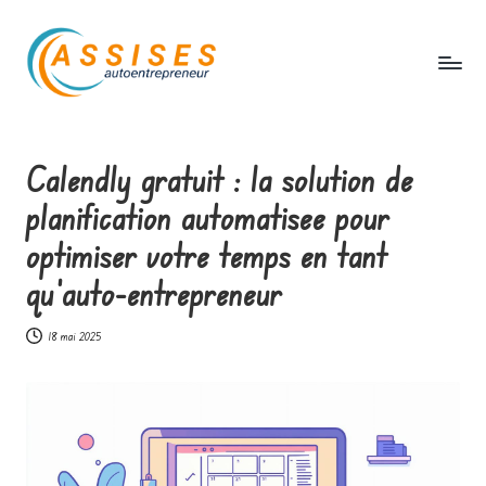
Skip
to
content
A
s
Calendly gratuit : la solution de
s
planification automatisee pour
i
optimiser votre temps en tant
s
qu’auto-entrepreneur
e
s
18 mai 2025
a
u
t