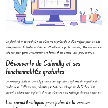
o
e
n
t
r
La planification automatisée des réunions représente un défi majeur pour les auto-
e
entrepreneurs. Calendly, utilisé par 20 millions de professionnels, offre une solution
p
intuitive pour gérer efficacement son temps et ses rendez-vous professionnels.
r
Découverte de Calendly et ses
e
fonctionnalités gratuites
n
La version gratuite de Calendly propose une approche simplifiée de la gestion des
e
rendez-vous. Cette solution, adoptée par 86% des entreprises du Fortune 500,
permet d'automatiser la planification des réunions sans échanges d'emails superflus.
u
Les caractéristiques principales de la version
r