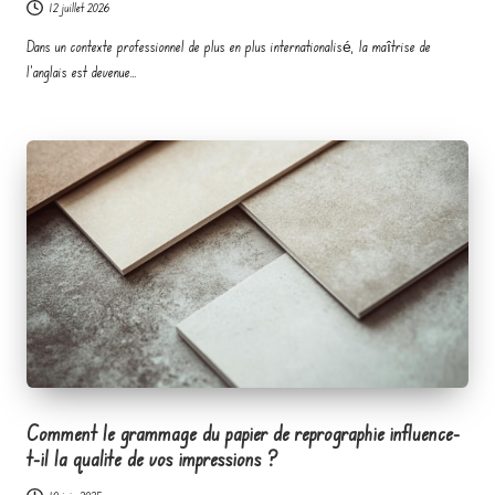
o
12 juillet 2026
e
Dans un contexte professionnel de plus en plus internationalisé, la maîtrise de
l'anglais est devenue…
n
t
r
e
p
r
e
n
e
u
Comment le grammage du papier de reprographie influence-
t-il la qualite de vos impressions ?
r