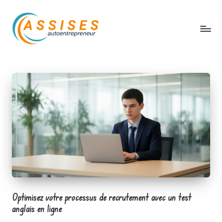
Skip
to
content
A
s
s
i
s
e
s
a
u
Optimisez votre processus de recrutement avec un test
t
anglais en ligne