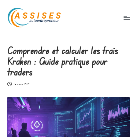
Skip
to
content
A
s
Comprendre et calculer les frais
s
Kraken : Guide pratique pour
i
traders
s
e
14 mars 2025
s
a
u
t