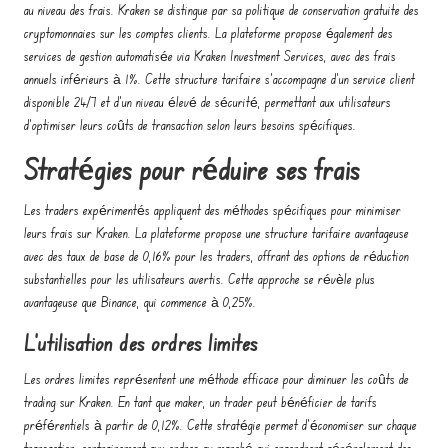
au niveau des frais. Kraken se distingue par sa politique de conservation gratuite des
cryptomonnaies sur les comptes clients. La plateforme propose également des
services de gestion automatisée via Kraken Investment Services, avec des frais
annuels inférieurs à 1%. Cette structure tarifaire s'accompagne d'un service client
disponible 24/7 et d'un niveau élevé de sécurité, permettant aux utilisateurs
d'optimiser leurs coûts de transaction selon leurs besoins spécifiques.
Stratégies pour réduire ses frais
Les traders expérimentés appliquent des méthodes spécifiques pour minimiser
leurs frais sur Kraken. La plateforme propose une structure tarifaire avantageuse
avec des taux de base de 0,16% pour les traders, offrant des options de réduction
substantielles pour les utilisateurs avertis. Cette approche se révèle plus
avantageuse que Binance, qui commence à 0,25%.
L'utilisation des ordres limites
Les ordres limites représentent une méthode efficace pour diminuer les coûts de
trading sur Kraken. En tant que maker, un trader peut bénéficier de tarifs
préférentiels à partir de 0,12%. Cette stratégie permet d'économiser sur chaque
transaction, contrairement aux ordres au marché qui engendrent généralement des