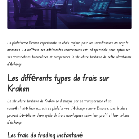
o
e
n
t
La plateforme Kraken représente un choix majeur pour les investisseurs en crypto-
r
monnaies. La maîtrise des différentes commissions est indispensable pour optimiser
e
ses transactions financières et comprendre la structure tarifaire de cette plateforme
d'échange.
p
Les différents types de frais sur
r
Kraken
e
n
La structure tarifaire de Kraken se distingue par sa transparence et sa
compétitivité face aux autres plateformes d'échange comme Binance. Les traders
e
peuvent bénéficier d'une grille de frais avantageuse selon leur profil et leur volume
u
d'échange.
r
Les frais de trading instantané