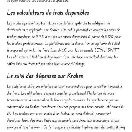
un guide détaillé des ressources disponibles.
Les calculateurs de frais disponibles
Les traders peuvent accéder à des calculateurs spécialisés intégrant les
différents taux appliqués par Kraken. Ces outils prennent en compte les frais de
trading standards de 0,16% ainsi que les tarifs dégressifs à partir de 0,12% pour
les traders professionnels. La plateforme met à disposition un système de calcul
transparent qui inclut les frais fixes de 5€ pour les virements SEPA et SWIFT.
Les utilisateurs bénéficient également d'une interface permettant d'estimer les
coûts liés aux transactions selon leur volume d'échange.
Le suivi des dépenses sur Kraken
La plateforme offre une interface de suivi personnalisée pour surveiller l'ensemble
des frais. Les utilisateurs peuvent consulter gratuitement l'historique de leurs
transactions et la conservation de leurs crypto-monnaies. Le système de gestion
automatisée via Kraken Investment Services propose des frais annuels inférieurs à
1%. Les traders ont aussi accès à un tableau de bord détaillé permettant
d'analyser leurs dépenses liées aux virements bancaires, aux transactions et aux
services d'investissement. Cette transparence facilite l'optimisation des coûts à long