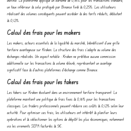
définie. La plateforme applique un barème de 0,16% pour les transactions standard,
un taux inférieur à celui pratiqué par Binance fixé à 0,25%. Les utilisateurs
réalisant des volumes conséquents peuvent accéder à des tarifs réduits, débutant
à 0,12%.
Calcul des frais pour les makers
Les makers, acteurs essentiels de la liquidité du marché, bénéficient d'une grille
tarifaire avantageuse sur Kraken. La structure des frais s'adapte au volume des
échanges réalisés. Un aspect notable : Kraken ne prélève aucune commission
additionnelle sur les transactions à volume élevé, représentant un avantage
significatif face à d'autres plateformes d'échange comme Binance.
Calcul des frais pour les takers
Les takers sur Kraken évoluent dans un environnement tarifaire transparent. La
plateforme maintient une politique de frais fixes à 0,16% pour les transactions
classiques. Les traders professionnels peuvent réduire ces coûts à 0,12% selon leur
activité. Pour optimiser ces frais, les utilisateurs ont intérêt à planifier leurs
opérations et à sélectionner les options de dépôt les plus économiques, notamment
via les virements SEPA facturés à 5€.