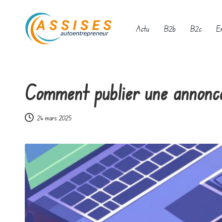
Skip
Actu
B2b
B2c
E
to
A
content
s
Comment publier une annonce
s
i
24 mars 2025
s
e
s
a