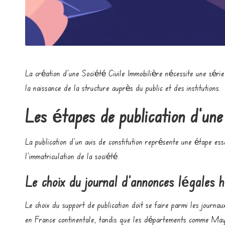
e
n
e
u
La création d’une Société Civile Immobilière nécessite une série d
r
la naissance de la structure auprès du public et des institutions.
Les étapes de publication d’un
La publication d’un avis de constitution représente une étape es
l’immatriculation de la société.
Le choix du journal d’annonces légales h
Le choix du support de publication doit se faire parmi les journa
en France continentale, tandis que les départements comme Mayo