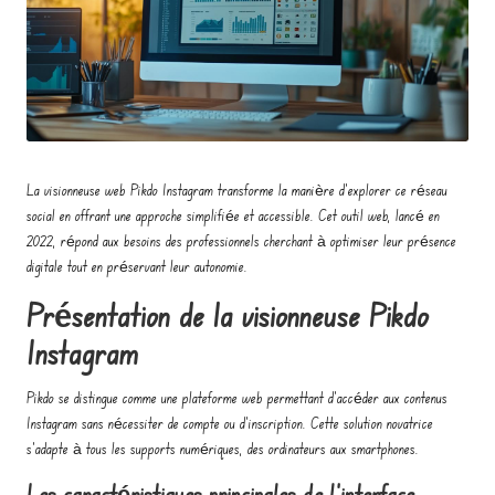
o
e
n
t
r
La visionneuse web Pikdo Instagram transforme la manière d’explorer ce réseau
e
social en offrant une approche simplifiée et accessible. Cet outil web, lancé en
p
2022, répond aux besoins des professionnels cherchant à optimiser leur présence
digitale tout en préservant leur autonomie.
r
Présentation de la visionneuse Pikdo
e
Instagram
n
e
Pikdo se distingue comme une plateforme web permettant d’accéder aux contenus
Instagram sans nécessiter de compte ou d’inscription. Cette solution novatrice
u
s’adapte à tous les supports numériques, des ordinateurs aux smartphones.
r
Les caractéristiques principales de l’interface