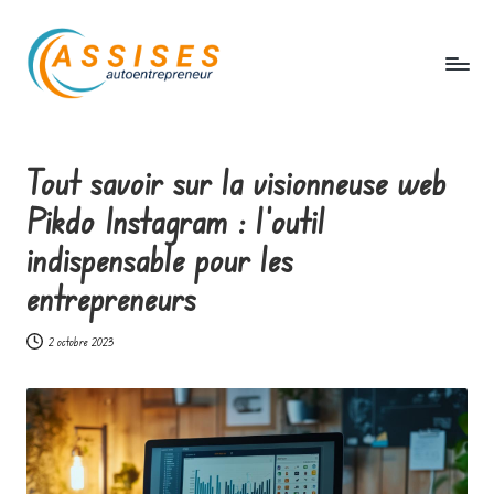
Skip
to
content
A
s
Tout savoir sur la visionneuse web
s
Pikdo Instagram : l’outil
i
indispensable pour les
s
entrepreneurs
e
s
2 octobre 2023
a
u
t