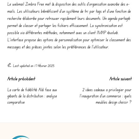
Le webmail Zimbra Free met à disposition des outils d’organisation avancée des e-
mails. Les utilisateurs bénéficient d’un système de tri par tags et d’une fonction de
recherche élaborée pour retrouver rapidement leurs documents. Un agenda partagé
permet de classer et partager les fichiers efficacement. La synchronisation est
possible via différentes méthodes, notamment avec un client IMAP évolué.
L’interface propose des options de personnalisation pour optimiser le classement des
messages et des pièces jointes selon les préférences de l’utilisateur.
Last updated on 17 février 2025
Post
Article précèdent
Article suivant
navigation
La carte de fidélité Aldi face aux
2 idees cadeaux a privilegier pour
géants de la distribution : analyse
l’inauguration d’un commerce : quels
comparative
meubles design choisir ?