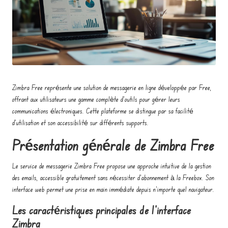
o
e
n
t
r
Zimbra Free représente une solution de messagerie en ligne développée par Free,
e
offrant aux utilisateurs une gamme complète d’outils pour gérer leurs
p
communications électroniques. Cette plateforme se distingue par sa facilité
d’utilisation et son accessibilité sur différents supports.
r
Présentation générale de Zimbra Free
e
n
Le service de messagerie Zimbra Free propose une approche intuitive de la gestion
e
des emails, accessible gratuitement sans nécessiter d’abonnement à la Freebox. Son
interface web permet une prise en main immédiate depuis n’importe quel navigateur.
u
Les caractéristiques principales de l’interface
r
Zimbra