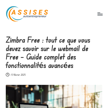
Skip
to
content
A
s
Zimbra Free : tout ce que vous
s
devez savoir sur le webmail de
i
Free – Guide complet des
s
fonctionnalités avancées
e
s
15 février 2025
a
u
t